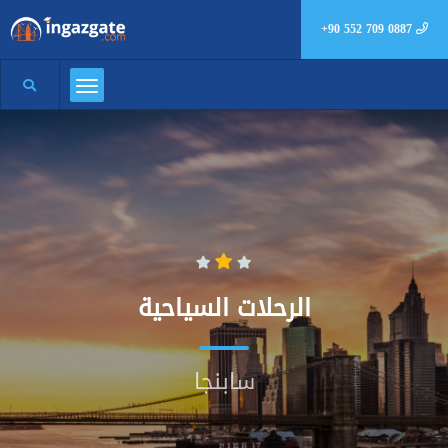
+90 552 709 0887
الرحلات السياحية
سابنجا