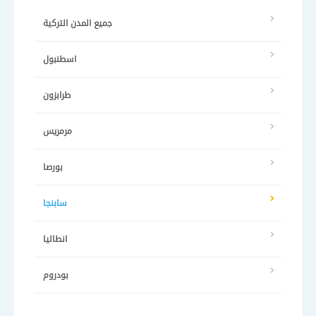
جميع المدن التركية
اسطنبول
طرابزون
مرمريس
بورصا
سابنجا
انطاليا
بودروم